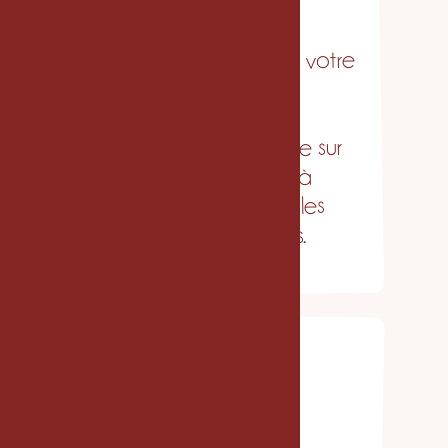
Immersion créative
Vous complétez un
questionnaire ciblé sur votre
univers, vos goûts et la
direction que vous
recherchez. Je m’appuie sur
ce qui fonctionne déjà
chez vous pour poser les
bonnes bases visuelles.
Étape 2