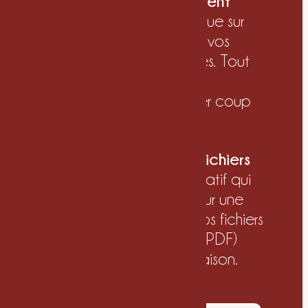
Un système visuel cohérent
Votre palette colorimétrique sur
mesure (codes précis), et vos
typographies hiérarchisées. Tout
ce qui rend votre image
reconnaissable au premier coup
d’œil.
Un brandboard & vos fichiers
Un brandboard récapitulatif qui
rassemble votre identité sur une
page, et l’ensemble de vos fichiers
d’export (PNG, JPG, SVG, PDF)
prêts à l’emploi dès la livraison.