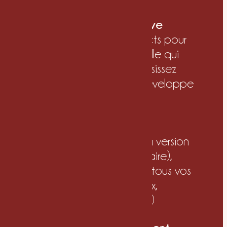
Une exploration créative
Deux moodboards distincts pour
explorer la direction visuelle qui
vous ressemble. Vous choisissez
celle qui vous parle, je développe
à partir de là.
Un logo & son tampon
Votre logo principal et sa version
tampon (marque secondaire),
pensés pour s’adapter à tous vos
usages (enseigne, réseaux,
packaging, papeterie…)