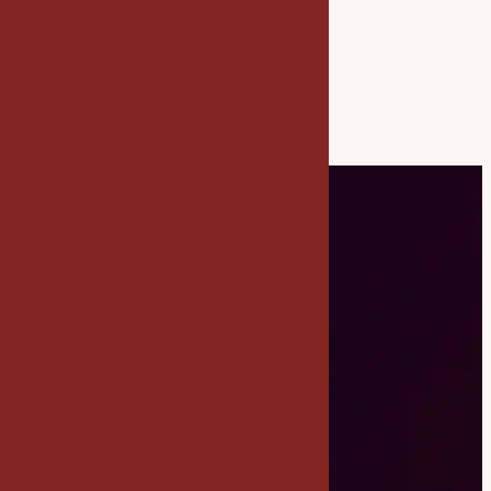
votre cible, votre style de
communication… Je vous
invite à découvrir
Expérience Essence
l’
.