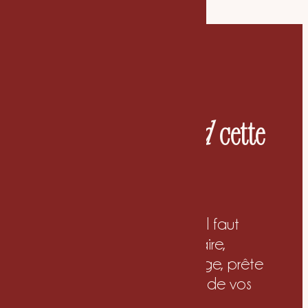
Ce que
comprend
cette
offre
Vous recevez tout ce qu’il faut
pour poser une image claire,
cohérente et à votre image, prête
à déployer sur l’ensemble de vos
supports.