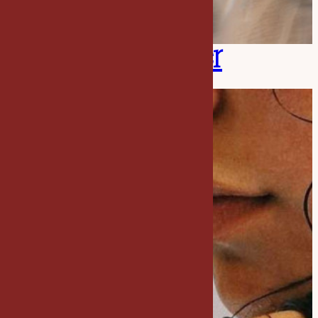
Aurore Widmer
Thérapies holistiques