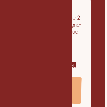
2
Une collaboration de
semaines
pour réaligner
votre image sur ce que
vous êtes — sans les
délais d’une refonte
complète.
RÉSERVER UN APPEL
DÉCOUVERTE
790€HT