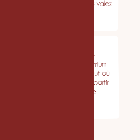
vraiment.
Vous voulez une image
cohérente, posée, premium
— et la retrouver partout où
on vous croise, sans repartir
sur des mois de refonte
stratégique.